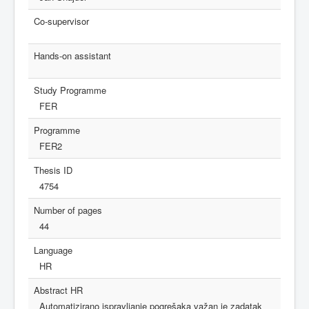
Co-supervisor
Hands-on assistant
Study Programme
FER
Programme
FER2
Thesis ID
4754
Number of pages
44
Language
HR
Abstract HR
Automatizirano ispravljanje pogrešaka važan je zadatak