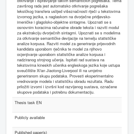
otkrivanje i ispravljanje takvih semantičkih pogrešaka. Tema
završnog rada jest automatsko otkrivanje pogrešaka
leksičkog transfera uslijed višeznačnosti riječi u tekstovima
izvornog jezika, s naglaskom na dvorječne pridjevsko-
imeničke i glagolsko-objektne sintagme. Upoznati se s
osnovnim koracima računalne obrade teksta i razviti modul
za ekstrakciju dvorječnih sintagmi. Upoznati se s modelima
za otkrivanje semantičke devijacije na temelju statističke
analize korpusa. Razviti model za generiranje prijevodnih
kandidata uporabom rječnika te model za njihovo
ocjenjivanje uporabom statističke analize korpusa i
nadziranog strojnog učenja. Ispitati rad sustava na
tekstovima kineskih učenika engleskoga jezika koje ustupa
sveučilište Xi'an Jiaotong-Liverpool ili na umjetno
generiranom skupu podataka. Provesti eksperimentalno
vrednovanje modela i statističku obradu rezultata. Radu
priložiti izvorni i izvršni kod razvijenog sustava, označene
skupove podataka i potrebnu dokumentaciju.
Thesis task EN
Publicly available
Published paper(s)