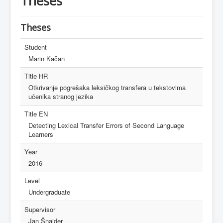
Theses
Theses
Student
Marin Kačan
Title HR
Otkrivanje pogrešaka leksičkog transfera u tekstovima
učenika stranog jezika
Title EN
Detecting Lexical Transfer Errors of Second Language
Learners
Year
2016
Level
Undergraduate
Supervisor
Jan Šnajder