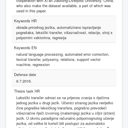
cooperation with Xi’an Jiaotong-Liverpool University, China,
who also make the dataset available, a part of which was
used in this paper.
Keywords HR
obrada prirodnog jezika, automatizirano ispravljanje
pogrešaka, leksički transfer, višeznačnost, relacije, stroj s
potpornim vektorima, regresija
Keywords EN
natural language processing, automated error correction,
lexical transfer, polysemy, relations, support vector
machine, regression
Defense date
6.7.2016.
Thesis task HR
Leksički transfer odnosi se na prijenos znanja o riječima
jednog jezika u drugi jezik. Učenici stranog jezika nerijetko
čine pogreške leksičkog transfera, pogrešno prevodeći
višeznačne riječi izvornog (materinjeg) jezika u ciljni (strani)
jezik. U okviru paradigme računalno potpomognutog učenje
jezika, od velike bi koristi bili postupci za automatsko