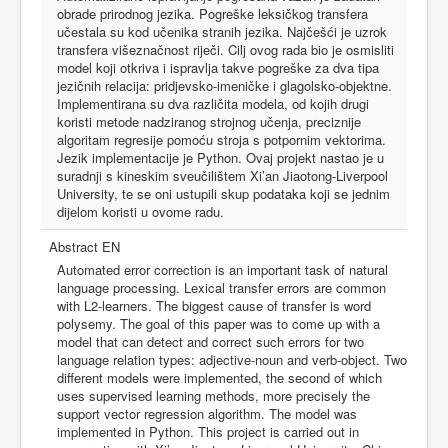
obrade prirodnog jezika. Pogreške leksičkog transfera
učestala su kod učenika stranih jezika. Najčešći je uzrok
transfera višeznačnost riječi. Cilj ovog rada bio je osmisliti
model koji otkriva i ispravlja takve pogreške za dva tipa
jezičnih relacija: pridjevsko-imeničke i glagolsko-objektne.
Implementirana su dva različita modela, od kojih drugi
koristi metode nadziranog strojnog učenja, preciznije
algoritam regresije pomoću stroja s potpornim vektorima.
Jezik implementacije je Python. Ovaj projekt nastao je u
suradnji s kineskim sveučilištem Xi’an Jiaotong-Liverpool
University, te se oni ustupili skup podataka koji se jednim
dijelom koristi u ovome radu.
Abstract EN
Automated error correction is an important task of natural
language processing. Lexical transfer errors are common
with L2-learners. The biggest cause of transfer is word
polysemy. The goal of this paper was to come up with a
model that can detect and correct such errors for two
language relation types: adjective-noun and verb-object. Two
different models were implemented, the second of which
uses supervised learning methods, more precisely the
support vector regression algorithm. The model was
implemented in Python. This project is carried out in