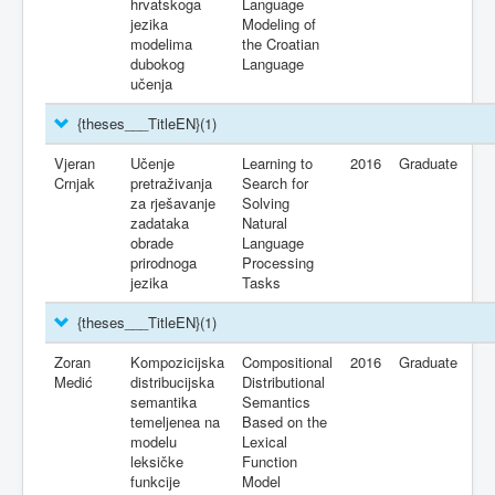
hrvatskoga
Language
jezika
Modeling of
modelima
the Croatian
dubokog
Language
učenja
{theses___TitleEN}
(1)
Vjeran
Učenje
Learning to
2016
Graduate
Crnjak
pretraživanja
Search for
za rješavanje
Solving
zadataka
Natural
obrade
Language
prirodnoga
Processing
jezika
Tasks
{theses___TitleEN}
(1)
Zoran
Kompozicijska
Compositional
2016
Graduate
Medić
distribucijska
Distributional
semantika
Semantics
temeljenea na
Based on the
modelu
Lexical
leksičke
Function
funkcije
Model