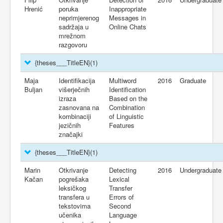
Hrenić
poruka
Inappropriate
neprimjerenog
Messages in
sadržaja u
Online Chats
mrežnom
razgovoru
{theses___TitleEN}
(1)
Maja
Identifikacija
Multiword
2016
Graduate
Buljan
višerječnih
Identification
izraza
Based on the
zasnovana na
Combination
kombinaciji
of Linguistic
jezičnih
Features
značajki
{theses___TitleEN}
(1)
Marin
Otkrivanje
Detecting
2016
Undergraduate
Kačan
pogrešaka
Lexical
leksičkog
Transfer
transfera u
Errors of
tekstovima
Second
učenika
Language