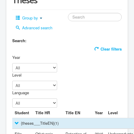
Theses
Group by
Advanced search
Search:
Clear filters
Year
Level
Language
Student
Title HR
Title EN
Year
Level
{theses___TitleEN}
(1)
Filip
Otkrivanje
Detection of
2016
Undergraduate