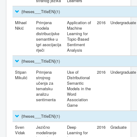
stranog jezika
Learners
{theses___TitleEN}
(1)
Mihael
Primjena
Application of
2016
Undergraduate
Nikić
modela
Machine
distribucijske
Learning for
semantike u
Topic-Based
igri asocijacija
Sentiment
riječi
Analysis
{theses___TitleEN}
(1)
Stipan
Primjena
Use of
2016
Undergraduate
Mikulić
strojnog
Distributional
učenja za
Semantic
tematsku
Models in the
analizu
Word
sentimenta
Association
Game
{theses___TitleEN}
(1)
Sven
Jezično
Deep
2016
Graduate
Vidak
modeliranje
Learning for