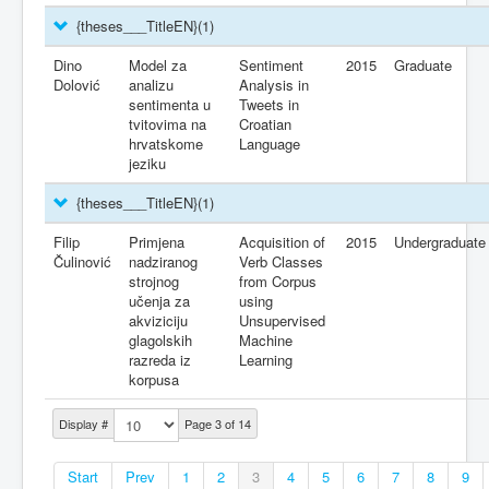
{theses___TitleEN}
(1)
Dino
Model za
Sentiment
2015
Graduate
Dolović
analizu
Analysis in
sentimenta u
Tweets in
tvitovima na
Croatian
hrvatskome
Language
jeziku
{theses___TitleEN}
(1)
Filip
Primjena
Acquisition of
2015
Undergraduate
Čulinović
nadziranog
Verb Classes
strojnog
from Corpus
učenja za
using
akviziciju
Unsupervised
glagolskih
Machine
razreda iz
Learning
korpusa
Display #
Page 3 of 14
Start
Prev
1
2
3
4
5
6
7
8
9