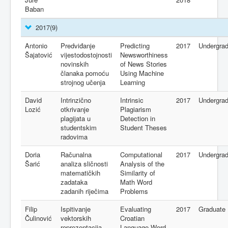
Baban
2017
(9)
Antonio
Predviđanje
Predicting
2017
Undergra
Šajatović
vijestodostojnosti
Newsworthiness
novinskih
of News Stories
članaka pomoću
Using Machine
strojnog učenja
Learning
David
Intrinzično
Intrinsic
2017
Undergra
Lozić
otkrivanje
Plagiarism
plagijata u
Detection in
studentskim
Student Theses
radovima
Doria
Računalna
Computational
2017
Undergra
Šarić
analiza sličnosti
Analysis of the
matematičkih
Similarity of
zadataka
Math Word
zadanih riječima
Problems
Filip
Ispitivanje
Evaluating
2017
Graduate
Čulinović
vektorskih
Croatian
reprezentacija
Language Word