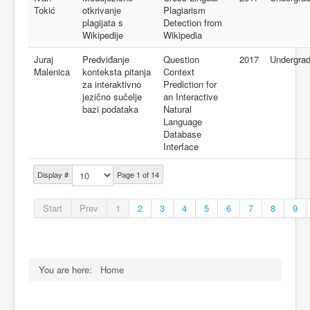
Tokić
otkrivanje
Plagiarism
plagijata s
Detection from
Wikipedije
Wikipedia
Juraj
Predviđanje
Question
2017
Undergra
Malenica
konteksta pitanja
Context
za interaktivno
Prediction for
jezično sučelje
an Interactive
bazi podataka
Natural
Language
Database
Interface
Display #
Page 1 of 14
Start
Prev
1
2
3
4
5
6
7
8
9
You are here:
Home