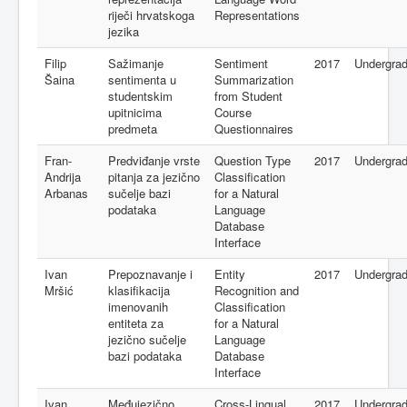
riječi hrvatskoga
Representations
jezika
Filip
Sažimanje
Sentiment
2017
Undergra
Šaina
sentimenta u
Summarization
studentskim
from Student
upitnicima
Course
predmeta
Questionnaires
Fran-
Predviđanje vrste
Question Type
2017
Undergra
Andrija
pitanja za jezično
Classification
Arbanas
sučelje bazi
for a Natural
podataka
Language
Database
Interface
Ivan
Prepoznavanje i
Entity
2017
Undergra
Mršić
klasifikacija
Recognition and
imenovanih
Classification
entiteta za
for a Natural
jezično sučelje
Language
bazi podataka
Database
Interface
Ivan
Međujezično
Cross-Lingual
2017
Undergra